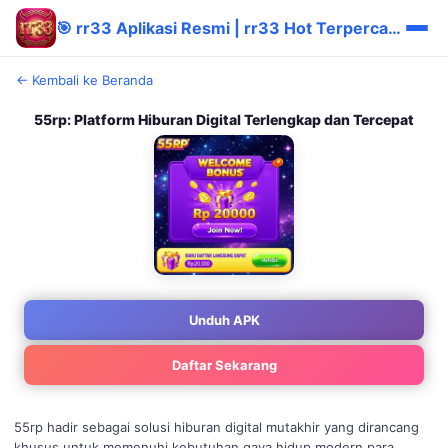
🎯 rr33 Aplikasi Resmi | rr33 Hot Terpercaya ⭐
← Kembali ke Beranda
55rp: Platform Hiburan Digital Terlengkap dan Tercepat
Unduh APK
Daftar Sekarang
55rp hadir sebagai solusi hiburan digital mutakhir yang dirancang
khusus untuk memenuhi kebutuhan gaya hidup modern para