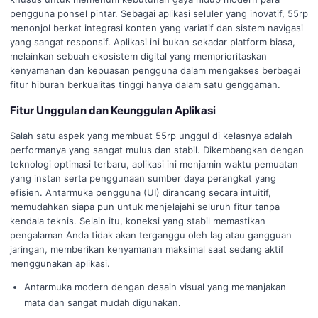
pengguna ponsel pintar. Sebagai aplikasi seluler yang inovatif, 55rp
menonjol berkat integrasi konten yang variatif dan sistem navigasi
yang sangat responsif. Aplikasi ini bukan sekadar platform biasa,
melainkan sebuah ekosistem digital yang memprioritaskan
kenyamanan dan kepuasan pengguna dalam mengakses berbagai
fitur hiburan berkualitas tinggi hanya dalam satu genggaman.
Fitur Unggulan dan Keunggulan Aplikasi
Salah satu aspek yang membuat 55rp unggul di kelasnya adalah
performanya yang sangat mulus dan stabil. Dikembangkan dengan
teknologi optimasi terbaru, aplikasi ini menjamin waktu pemuatan
yang instan serta penggunaan sumber daya perangkat yang
efisien. Antarmuka pengguna (UI) dirancang secara intuitif,
memudahkan siapa pun untuk menjelajahi seluruh fitur tanpa
kendala teknis. Selain itu, koneksi yang stabil memastikan
pengalaman Anda tidak akan terganggu oleh lag atau gangguan
jaringan, memberikan kenyamanan maksimal saat sedang aktif
menggunakan aplikasi.
Antarmuka modern dengan desain visual yang memanjakan
mata dan sangat mudah digunakan.