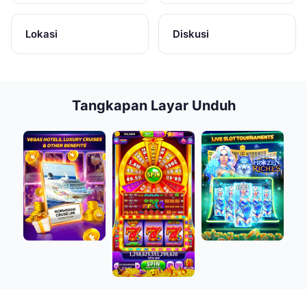
Lokasi
Diskusi
Tangkapan Layar Unduh