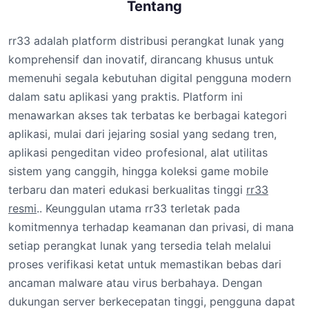
Tentang
rr33 adalah platform distribusi perangkat lunak yang
komprehensif dan inovatif, dirancang khusus untuk
memenuhi segala kebutuhan digital pengguna modern
dalam satu aplikasi yang praktis. Platform ini
menawarkan akses tak terbatas ke berbagai kategori
aplikasi, mulai dari jejaring sosial yang sedang tren,
aplikasi pengeditan video profesional, alat utilitas
sistem yang canggih, hingga koleksi game mobile
terbaru dan materi edukasi berkualitas tinggi
rr33
resmi
.. Keunggulan utama rr33 terletak pada
komitmennya terhadap keamanan dan privasi, di mana
setiap perangkat lunak yang tersedia telah melalui
proses verifikasi ketat untuk memastikan bebas dari
ancaman malware atau virus berbahaya. Dengan
dukungan server berkecepatan tinggi, pengguna dapat