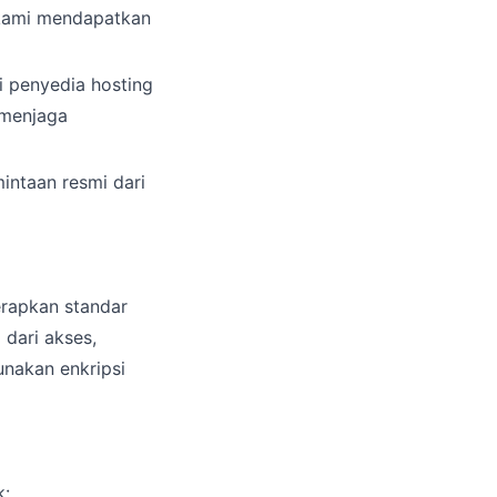
 kami mendapatkan
i penyedia hosting
 menjaga
intaan resmi dari
erapkan standar
 dari akses,
nakan enkripsi
k: