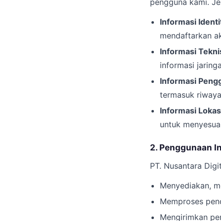
pengguna kami. Jen
Informasi Identi
mendaftarkan ak
Informasi Tekni
informasi jaringa
Informasi Peng
termasuk riwayat
Informasi Lokas
untuk menyesuai
2. Penggunaan I
PT. Nusantara Digi
Menyediakan, me
Memproses pend
Mengirimkan pem