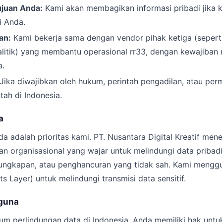
juan Anda:
Kami akan membagikan informasi pribadi jika
ri Anda.
an:
Kami bekerja sama dengan vendor pihak ketiga (sepert
alitik) yang membantu operasional rr33, dengan kewajiban
a.
Jika diwajibkan oleh hukum, perintah pengadilan, atau perm
tah di Indonesia.
a
 adalah prioritas kami. PT. Nusantara Digital Kreatif men
n organisasional yang wajar untuk melindungi data pribadi
ngkapan, atau penghancuran yang tidak sah. Kami menggu
s Layer) untuk melindungi transmisi data sensitif.
guna
m perlindungan data di Indonesia, Anda memiliki hak untu