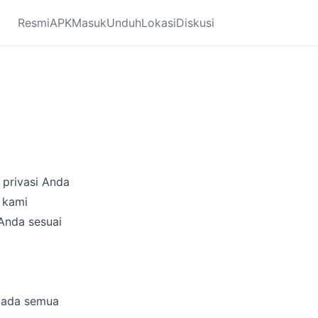
Resmi
APK
Masuk
Unduh
Lokasi
Diskusi
 privasi Anda
 kami
Anda sesuai
pada semua