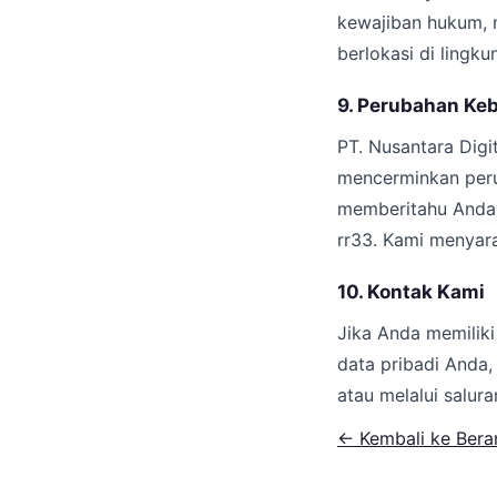
kewajiban hukum, m
berlokasi di lingk
9. Perubahan Keb
PT. Nusantara Digi
mencerminkan peru
memberitahu Anda 
rr33. Kami menyara
10. Kontak Kami
Jika Anda memiliki
data pribadi Anda,
atau melalui salur
← Kembali ke Bera