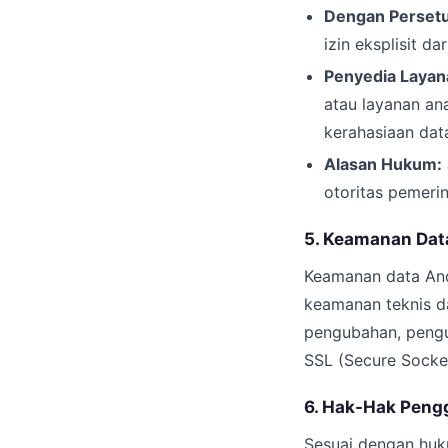
Dengan Persetu
izin eksplisit da
Penyedia Layan
atau layanan an
kerahasiaan dat
Alasan Hukum:
otoritas pemerin
5. Keamanan Dat
Keamanan data Anda
keamanan teknis da
pengubahan, pengu
SSL (Secure Socket
6. Hak-Hak Peng
Sesuai dengan huku