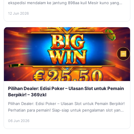
ekspedisi mendalam ke jantung 898aa kuil Mesir kuno yang
bercahaya di bawah...
12 Jun 2026
Pilihan Dealer: Edisi Poker – Ulasan Slot untuk Pemain
Berpikir! – 369zkl
Pilihan Dealer: Edisi Poker – Ulasan Slot untuk Pemain Berpikir!
Perhatian para pemain! Siap-siap untuk pengalaman slot yang
berbeda dari...
06 Jun 2026