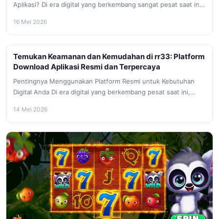
Aplikasi? Di era digital yang berkembang sangat pesat saat ini,
kebutuhan akan aplikasi...
16 Mei 2026
Temukan Keamanan dan Kemudahan di rr33: Platform
Download Aplikasi Resmi dan Terpercaya
Pentingnya Menggunakan Platform Resmi untuk Kebutuhan
Digital Anda Di era digital yang berkembang pesat saat ini,
aplikasi seluler telah menjadi...
14 Mei 2026