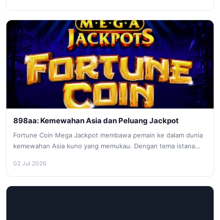
898aa: Kemewahan Asia dan Peluang Jackpot
Fortune Coin Mega Jackpot membawa pemain ke dalam dunia
kemewahan Asia kuno yang memukau. Dengan tema istana
emas dan naga...
02 Jul 2026