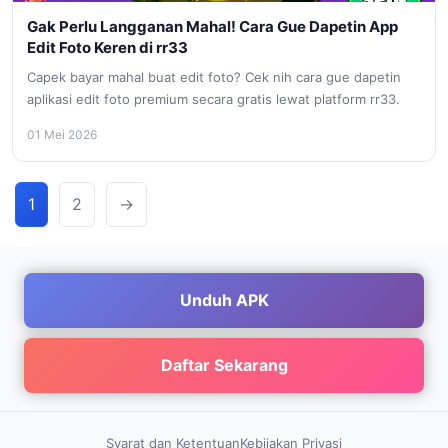
Gak Perlu Langganan Mahal! Cara Gue Dapetin App
Edit Foto Keren di rr33
Capek bayar mahal buat edit foto? Cek nih cara gue dapetin
aplikasi edit foto premium secara gratis lewat platform rr33.
01 Mei 2026
1
2
→
Unduh APK
Daftar Sekarang
Syarat dan Ketentuan
Kebijakan Privasi