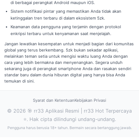
di berbagai perangkat Android maupun iOS.
Sistem notifikasi pintar yang memastikan Anda tidak akan
ketinggalan tren terbaru di dalam ekosistem 5zk.
Keamanan data pengguna yang terjamin dengan protokol
enkripsi terbaru untuk kenyamanan saat menjelajah.
Jangan lewatkan kesempatan untuk menjadi bagian dari komunitas
global yang terus berkembang. 5zk bukan sekadar aplikasi,
melainkan teman setia untuk mengisi waktu luang Anda dengan
cara yang lebih bermakna dan menyenangkan. Segera unduh
sekarang juga di perangkat smartphone Anda dan rasakan sendiri
standar baru dalam dunia hiburan digital yang hanya bisa Anda
temukan di sini.
Syarat dan Ketentuan
Kebijakan Privasi
© 2026 🎯 rr33 Aplikasi Resmi | rr33 Hot Terpercaya
⭐. Hak cipta dilindungi undang-undang.
Pengguna harus berusia 18+ tahun. Bermain secara bertanggung jawab.