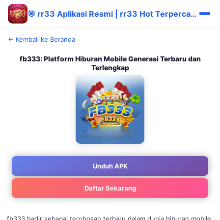
🎯 rr33 Aplikasi Resmi | rr33 Hot Terpercaya ⭐
← Kembali ke Beranda
fb333: Platform Hiburan Mobile Generasi Terbaru dan
Terlengkap
Unduh APK
Daftar Sekarang
fb333 hadir sebagai terobosan terbaru dalam dunia hiburan mobile