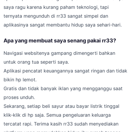
saya ragu karena kurang paham teknologi, tapi
ternyata mengunduh di rr33 sangat simpel dan
aplikasinya sangat membantu hidup saya sehari-hari.
Apa yang membuat saya senang pakai rr33?
Navigasi websitenya gampang dimengerti bahkan
untuk orang tua seperti saya.
Aplikasi pencatat keuangannya sangat ringan dan tidak
bikin hp lemot.
Gratis dan tidak banyak iklan yang mengganggu saat
proses unduh.
Sekarang, setiap beli sayur atau bayar listrik tinggal
klik-klik di hp saja. Semua pengeluaran keluarga
tercatat rapi. Terima kasih rr33 sudah menyediakan