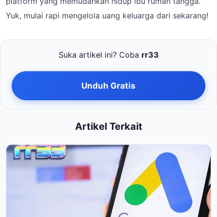
platform yang memudahkan hidup ibu rumah tangga.
Yuk, mulai rapi mengelola uang keluarga dari sekarang!
Suka artikel ini? Coba
rr33
Unduh Gratis
Artikel Terkait