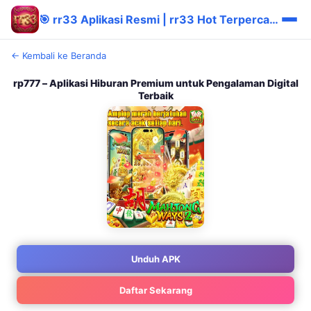
🎯 rr33 Aplikasi Resmi | rr33 Hot Terpercaya ⭐
← Kembali ke Beranda
rp777 – Aplikasi Hiburan Premium untuk Pengalaman Digital
Terbaik
Unduh APK
Daftar Sekarang