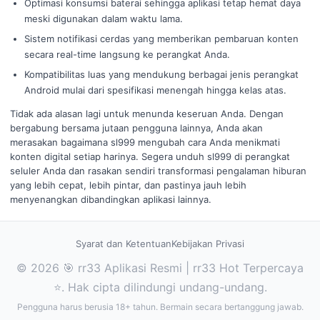
Optimasi konsumsi baterai sehingga aplikasi tetap hemat daya
meski digunakan dalam waktu lama.
Sistem notifikasi cerdas yang memberikan pembaruan konten
secara real-time langsung ke perangkat Anda.
Kompatibilitas luas yang mendukung berbagai jenis perangkat
Android mulai dari spesifikasi menengah hingga kelas atas.
Tidak ada alasan lagi untuk menunda keseruan Anda. Dengan
bergabung bersama jutaan pengguna lainnya, Anda akan
merasakan bagaimana sl999 mengubah cara Anda menikmati
konten digital setiap harinya. Segera unduh sl999 di perangkat
seluler Anda dan rasakan sendiri transformasi pengalaman hiburan
yang lebih cepat, lebih pintar, dan pastinya jauh lebih
menyenangkan dibandingkan aplikasi lainnya.
Syarat dan Ketentuan
Kebijakan Privasi
© 2026 🎯 rr33 Aplikasi Resmi | rr33 Hot Terpercaya
⭐. Hak cipta dilindungi undang-undang.
Pengguna harus berusia 18+ tahun. Bermain secara bertanggung jawab.