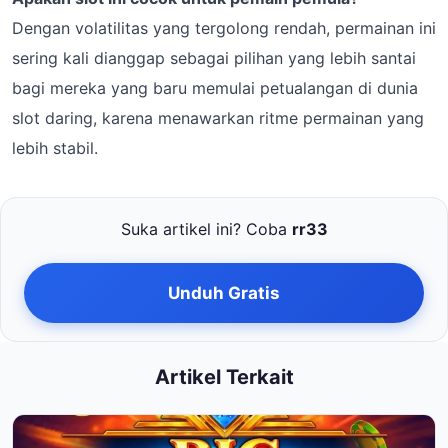
Dengan volatilitas yang tergolong rendah, permainan ini
sering kali dianggap sebagai pilihan yang lebih santai
bagi mereka yang baru memulai petualangan di dunia
slot daring, karena menawarkan ritme permainan yang
lebih stabil.
Suka artikel ini? Coba
rr33
Unduh Gratis
Artikel Terkait