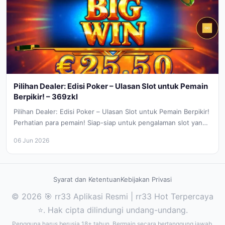
Pilihan Dealer: Edisi Poker – Ulasan Slot untuk Pemain
Berpikir! – 369zkl
Pilihan Dealer: Edisi Poker – Ulasan Slot untuk Pemain Berpikir!
Perhatian para pemain! Siap-siap untuk pengalaman slot yang
berbeda dari...
06 Jun 2026
Syarat dan Ketentuan
Kebijakan Privasi
© 2026 🎯 rr33 Aplikasi Resmi | rr33 Hot Terpercaya
⭐. Hak cipta dilindungi undang-undang.
Pengguna harus berusia 18+ tahun. Bermain secara bertanggung jawab.