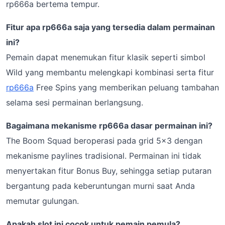
rp666a bertema tempur.
Fitur apa rp666a saja yang tersedia dalam permainan
ini?
Pemain dapat menemukan fitur klasik seperti simbol
Wild yang membantu melengkapi kombinasi serta fitur
rp666a
Free Spins yang memberikan peluang tambahan
selama sesi permainan berlangsung.
Bagaimana mekanisme rp666a dasar permainan ini?
The Boom Squad beroperasi pada grid 5×3 dengan
mekanisme paylines tradisional. Permainan ini tidak
menyertakan fitur Bonus Buy, sehingga setiap putaran
bergantung pada keberuntungan murni saat Anda
memutar gulungan.
Apakah slot ini cocok untuk pemain pemula?