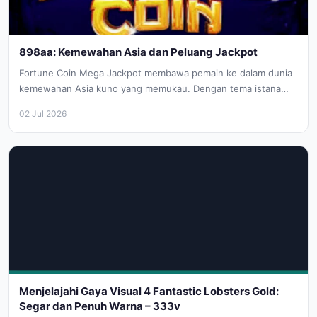
898aa: Kemewahan Asia dan Peluang Jackpot
Fortune Coin Mega Jackpot membawa pemain ke dalam dunia
kemewahan Asia kuno yang memukau. Dengan tema istana
emas dan naga...
02 Jul 2026
Menjelajahi Gaya Visual 4 Fantastic Lobsters Gold:
Segar dan Penuh Warna – 333v