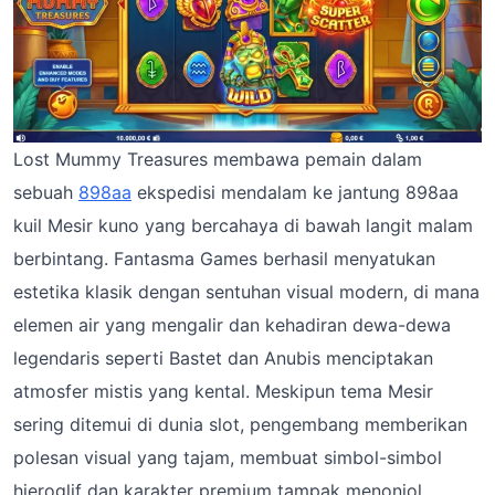
Lost Mummy Treasures membawa pemain dalam
sebuah
898aa
ekspedisi mendalam ke jantung 898aa
kuil Mesir kuno yang bercahaya di bawah langit malam
berbintang. Fantasma Games berhasil menyatukan
estetika klasik dengan sentuhan visual modern, di mana
elemen air yang mengalir dan kehadiran dewa-dewa
legendaris seperti Bastet dan Anubis menciptakan
atmosfer mistis yang kental. Meskipun tema Mesir
sering ditemui di dunia slot, pengembang memberikan
polesan visual yang tajam, membuat simbol-simbol
hieroglif dan karakter premium tampak menonjol