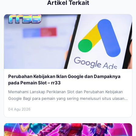
Artikel Terkait
Perubahan Kebijakan Iklan Google dan Dampaknya
pada Pemain Slot – rr33
Memahami Lanskap Periklanan Slot dan Perubahan Kebijakan
Google Bagi para pemain yang sering menelusuri situs ulasan
slot, penting untuk memahami...
04 Agu 2026