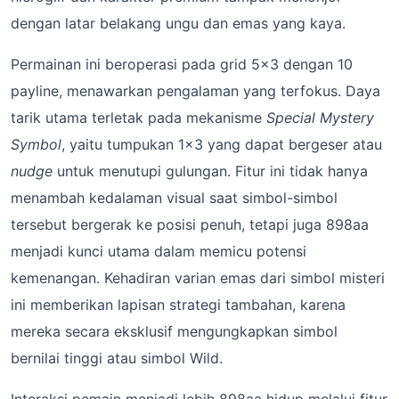
dengan latar belakang ungu dan emas yang kaya.
Permainan ini beroperasi pada grid 5×3 dengan 10
payline, menawarkan pengalaman yang terfokus. Daya
tarik utama terletak pada mekanisme
Special Mystery
Symbol
, yaitu tumpukan 1×3 yang dapat bergeser atau
nudge
untuk menutupi gulungan. Fitur ini tidak hanya
menambah kedalaman visual saat simbol-simbol
tersebut bergerak ke posisi penuh, tetapi juga 898aa
menjadi kunci utama dalam memicu potensi
kemenangan. Kehadiran varian emas dari simbol misteri
ini memberikan lapisan strategi tambahan, karena
mereka secara eksklusif mengungkapkan simbol
bernilai tinggi atau simbol Wild.